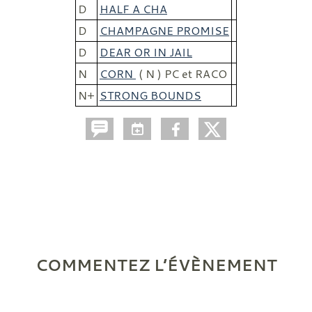
D
HALF A CHA
D
CHAMPAGNE PROMISE
D
DEAR OR IN JAIL
N
CORN
( N ) PC et RACO
N+
STRONG BOUNDS
COMMENTEZ L’ÉVÈNEMENT