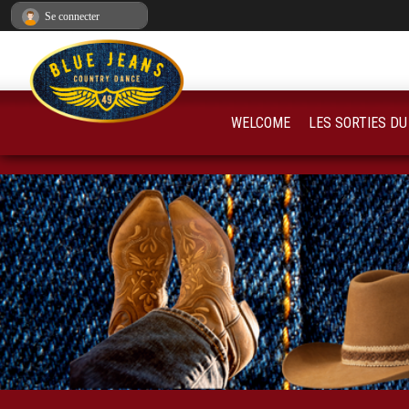
Panneau de gestion des cookies
Se connecter
WELCOME
LES SORTIES DU