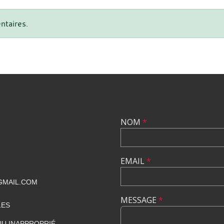
ntaires.
NOM
*
EMAIL
*
GMAIL.COM
MESSAGE
*
LES
U INAPPROPRIÉ