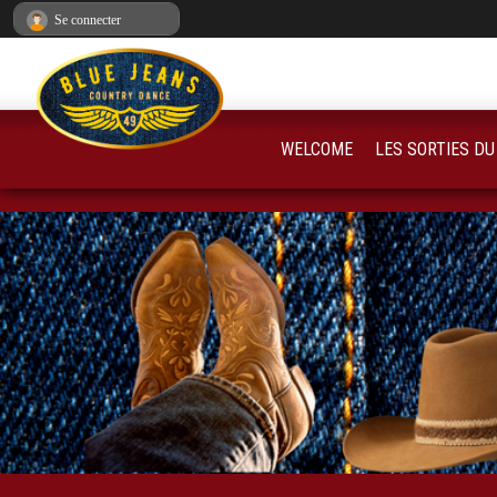
Panneau de gestion des cookies
Se connecter
WELCOME
LES SORTIES DU