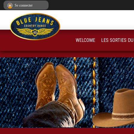
Panneau de gestion des cookies
Se connecter
WELCOME
LES SORTIES DU