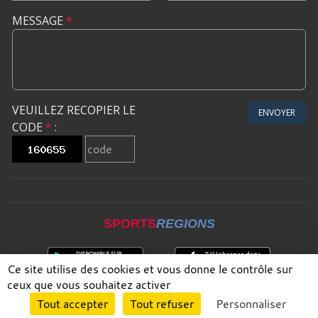
MESSAGE
*
VEUILLEZ RECOPIER LE
ENVOYER
CODE
*
:
SPORTS
REGIONS
Ce site utilise des cookies et vous donne le contrôle sur
ceux que vous souhaitez activer
Envie de participer ?
Tout accepter
Tout refuser
Personnaliser
CONNEXION