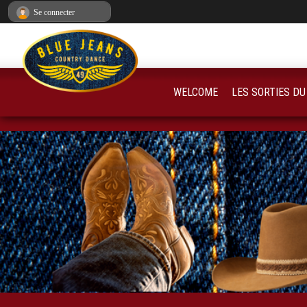
Panneau de gestion des cookies
Se connecter
WELCOME
LES SORTIES DU